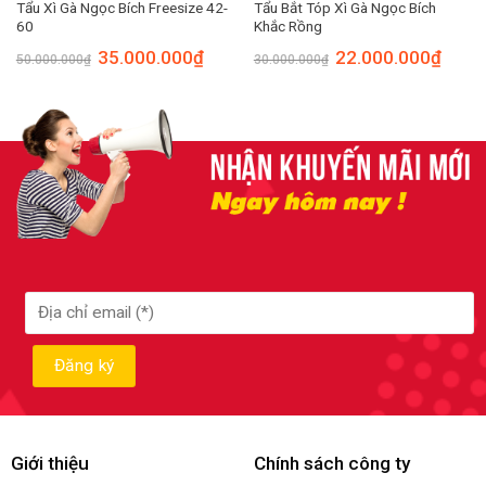
Tẩu Xì Gà Ngọc Bích Freesize 42-
Tẩu Bắt Tóp Xì Gà Ngọc Bích
60
Khắc Rồng
35.000.000
₫
22.000.000
₫
50.000.000
₫
30.000.000
₫
Giới thiệu
Chính sách công ty