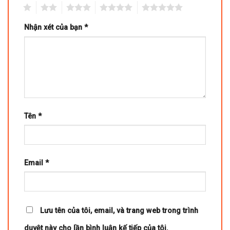
1
2
3
4
5
Nhận xét của bạn
*
Tên
*
Email
*
Lưu tên của tôi, email, và trang web trong trình
duyệt này cho lần bình luận kế tiếp của tôi.