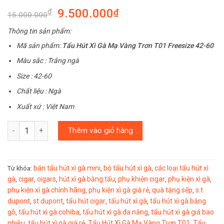
9.500.000
₫
₫
15.000.000
Thông tin sản phẩm:
Mã sản phẩm:
Tẩu Hút Xì Gà Mạ Vàng Trơn T01 Freesize 42-60
Màu sắc : Trắng ngà
Size : 42-60
Chất liệu : Ngà
Xuất xứ : Việt Nam
Số lượng
Thêm vào giỏ hàng
bán tẩu hút xì gà mini
bộ tẩu hút xì gà
các loại tẩu hút xì
Từ khóa:
,
,
gà
cigar
cigars
hút xì gà bằng tẩu
phụ khiện cigar
phụ kiện xì gà
,
,
,
,
,
,
phụ kiện xì gà chính hãng
phụ kiện xì gà giá rẻ
quà tặng sếp
s.t
,
,
,
dupont
st dupont
tẩu hút cigar
tẩu hút xì gà
tẩu hút xì gà bằng
,
,
,
,
gỗ
tẩu hút xì gà cohiba
tẩu hút xì gà đa năng
tẩu hút xì gà giá bao
,
,
,
nhiêu
tẩu hút xì gà giá rẻ
Tẩu Hút Xì Gà Mạ Vàng Trơn T01
Tẩu
,
,
,