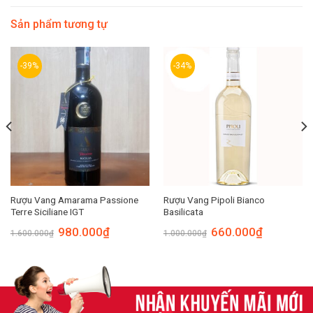
Sản phẩm tương tự
-39%
-34%
Rượu Vang Amarama Passione
Rượu Vang Pipoli Bianco
Terre Siciliane IGT
Basilicata
980.000
₫
660.000
₫
1.600.000
₫
1.000.000
₫