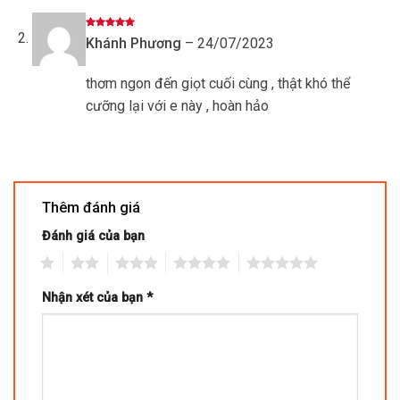
Được xếp
Khánh Phương
–
24/07/2023
hạng
5
5
sao
thơm ngon đến giọt cuối cùng , thật khó thể
cưỡng lại với e này , hoàn hảo
Thêm đánh giá
Đánh giá của bạn
1
2
3
4
5
Nhận xét của bạn
*