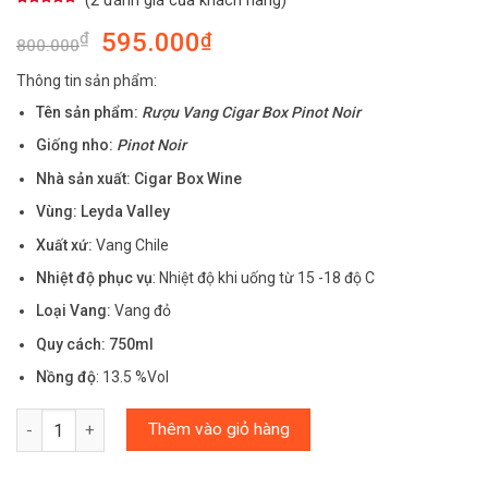
(
2
đánh giá của khách hàng)
5.00
2
trên 5
dựa trên
595.000
₫
₫
đánh giá
800.000
Thông tin sản phẩm:
Tên sản phẩm:
Rượu Vang Cigar Box Pinot Noir
Giống nho:
Pinot Noir
Nhà sản xuất: Cigar Box Wine
Vùng: Leyda Valley
Xuất xứ:
Vang Chile
Nhiệt độ phục vụ
: Nhiệt độ khi uống từ 15 -18 độ C
Loại Vang:
Vang đỏ
Quy cách:
750ml
Nồng độ
: 13.5 %Vol
Số lượng
Thêm vào giỏ hàng