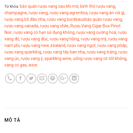
bảo quản rượu vang sau khi mở
bình thở rượu vang
Từ khóa:
,
,
champagne
rượu vang
rượu vang agrentina
rượu vang ăn với gì
,
,
,
,
rượu vang bồ đào nha
rượu vang bordeauxbảo quản rượu vang
,
,
rượu vang canada
rượu vang chile
Rượu Vang Cigar Box Pinot
,
,
Noir
rượu vang có hạn sử dụng không
rượu vang cường hoá
rượu
,
,
,
vang đỏ
rượu vang đúc
rượu vang hồng
rượu vang mỹ
rượu vang
,
,
,
,
nam phi
rượu vang new zealand
rượu vang ngọt
rượu vang pháp
,
,
,
,
rượu vang sparkling
rượu vang tây ban nha
rượu vang trắng
rượu
,
,
,
vang úc
rượu vang ý
sparkling wine
uống rượu vang có tốt không
,
,
,
,
vang có gas
wine
,
MÔ TẢ