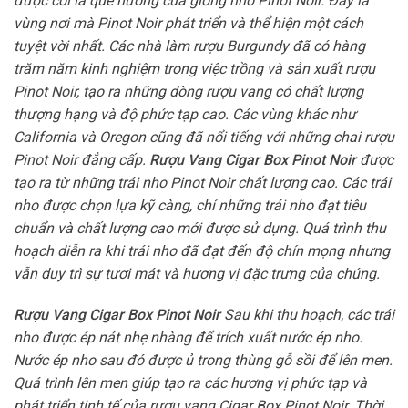
được coi là quê hương của giống nho Pinot Noir. Đây là
vùng nơi mà Pinot Noir phát triển và thể hiện một cách
tuyệt vời nhất. Các nhà làm rượu Burgundy đã có hàng
trăm năm kinh nghiệm trong việc trồng và sản xuất rượu
Pinot Noir, tạo ra những dòng rượu vang có chất lượng
thượng hạng và độ phức tạp cao. Các vùng khác như
California và Oregon cũng đã nổi tiếng với những chai rượu
Pinot Noir đẳng cấp.
Rượu Vang Cigar Box Pinot Noir
được
tạo ra từ những trái nho Pinot Noir chất lượng cao. Các trái
nho được chọn lựa kỹ càng, chỉ những trái nho đạt tiêu
chuẩn và chất lượng cao mới được sử dụng. Quá trình thu
hoạch diễn ra khi trái nho đã đạt đến độ chín mọng nhưng
vẫn duy trì sự tươi mát và hương vị đặc trưng của chúng.
Rượu Vang Cigar Box Pinot Noir
Sau khi thu hoạch, các trái
nho được ép nát nhẹ nhàng để trích xuất nước ép nho.
Nước ép nho sau đó được ủ trong thùng gỗ sồi để lên men.
Quá trình lên men giúp tạo ra các hương vị phức tạp và
phát triển tinh tế của rượu vang Cigar Box Pinot Noir. Thời