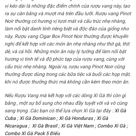
vị kéo dài là những đặc điểm chính của rượu vang này, tạo
ra sự cân bằng và mượt mà trên đầu lưỡi. Rượu vang Pinot
Noir thường có hương vị tươi mát và cấu trúc nhẹ nhàng,
làm nổi bật danh tính riêng biệt và độc đáo của giống nho
này. Rượu vang Cigar Box Pinot Noir thường được khuyến
nghị để kết hợp với các món ăn nhẹ nhàng như thịt gà, thịt
dê, và cá hồi. Những món ăn này lý tưởng để làm nổi bật
hương vị tinh tế và độ phức tạp của rượu vang, cùng với
cấu trúc nhẹ nhàng. Ngoài ra, rượu vang Pinot Noir cũng
thường được dùng trong các bữa tiệc và buổi các họp mặt,
khi nó được thưởng thức mà không cần kèm theo món ăn.
Nếu Rượu Vang mà kết hợp với các dòng Xì Gà thì còn gì
bằng , một sự bổ sung cho nhau đầy tuyệt vời và vô cùng
sang trọng .Các bạn có thể lựa chọn Xì Gà tại đây :
Xì Gà
Cuba
;
Xì Gà Dominican
;
Xì Gà Honduras
;
Xì Gà
Nicaragua
;
Xì Gà Brasil
;
Xì Gà Việt Nam
;
Combo Xì Gà
;
Combo Xì Gà Pack 5 Điếu