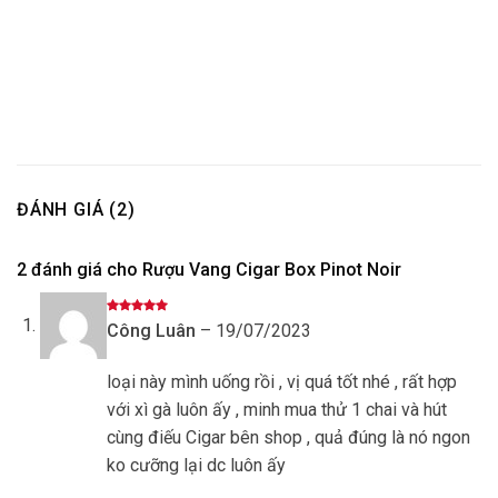
ĐÁNH GIÁ (2)
2 đánh giá cho
Rượu Vang Cigar Box Pinot Noir
Được xếp
Công Luân
–
19/07/2023
hạng
5
5
sao
loại này mình uống rồi , vị quá tốt nhé , rất hợp
với xì gà luôn ấy , minh mua thử 1 chai và hút
cùng điếu Cigar bên shop , quả đúng là nó ngon
ko cưỡng lại dc luôn ấy