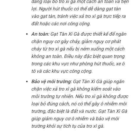
dàng loại bỏ tro xì gà một cách an toàn và tiện
lợi. Người hút thuốc có thể dễ dàng gạt tàn
vào gạt tàn, tránh việc xả tro xì gà trực tiếp ra
đất hoặc các nơi công cộng.
An toàn:
Gạt Tàn Xì Gà được thiết kế để ngăn
chặn nguy cơ gây cháy, giảm nguy cơ phát
cháy từ tro xì gà nếu bị ném xuống một cách
không an toàn. Điều này đặc biệt quan trọng
trong các khu vực như phòng hút thuốc, xe ô
tô và các khu vực công cộng.
Bảo vệ môi trường:
Gạt Tàn Xì Gà giúp ngăn
chặn việc xả tro xì gà không kiểm soát vào
môi trường tự nhiên. Nếu tro xì gà không được
loại bỏ đúng cách, nó có thể gây ô nhiễm môi
trường, đặc biệt là đất và nước. Gạt Tàn Xì Gà
giúp giảm nguy cơ ô nhiễm và bảo vệ môi
trường khỏi sự tích tụ của tro xì gà.