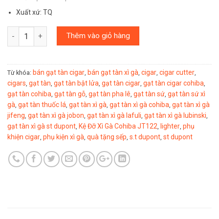
Xuất xứ: TQ
Số lượng
Thêm vào giỏ hàng
bán gạt tàn cigar
bán gạt tàn xì gà
cigar
cigar cutter
Từ khóa:
,
,
,
,
cigars
gạt tàn
gạt tàn bật lửa
gạt tàn cigar
gạt tàn cigar cohiba
,
,
,
,
,
gạt tàn cohiba
gạt tàn gỗ
gạt tàn pha lê
gạt tàn sứ
gạt tàn sứ xì
,
,
,
,
gà
gạt tàn thuốc lá
gạt tàn xì gà
gạt tàn xì gà cohiba
gạt tàn xì gà
,
,
,
,
jifeng
gạt tàn xì gà jobon
gạt tàn xì gà lafuli
gạt tàn xì gà lubinski
,
,
,
,
gạt tàn xì gà st dupont
Kệ Đỡ Xì Gà Cohiba JT122
lighter
phụ
,
,
,
khiện cigar
phụ kiện xì gà
quà tặng sếp
s.t dupont
st dupont
,
,
,
,