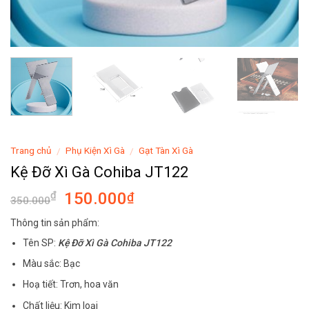
Trang chủ
Phụ Kiện Xì Gà
Gạt Tàn Xì Gà
/
/
Kệ Đỡ Xì Gà Cohiba JT122
150.000
₫
₫
350.000
Thông tin sản phẩm:
Tên SP:
Kệ Đỡ Xì Gà Cohiba JT122
Màu sắc: Bạc
Hoạ tiết: Trơn, hoa văn
Chất liệu: Kim loại