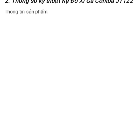
2. Thông số kỹ thuật Kệ Đỡ Xì Gà Cohiba JT122
Thông tin sản phẩm: