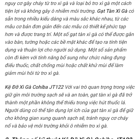
nguy cơ gây cháy từ tro xì gà và loại bỏ tro xì gà một cách
tiện lợi và không gây ô nhiễm môi trường.
Gạt Tàn Xì Gà
có
sẵn trong nhiều kiểu dáng và màu sắc khác nhau, từ các
mẫu cơ bản đơn giản đến các mẫu có thiết kế phức tạp
hơn và được trang trí. Một số gạt tàn xì gà có thể được gắn
vào bàn, tường hoặc các bề mặt khác để tạo ra tính tiện
dụng và thuận lợi cho người sử dụng. Một số sản phẩm
còn đi kèm với tính năng bổ sung như chức năng đựng
điếu thuốc, chất chống mùi hoặc chất khử mùi để làm
giảm mùi hôi từ tro xì gà.
Kệ Đỡ Xì Gà Cohiba JT122
Với vai trò quan trọng trong việc
giữ gìn môi trường sạch sẽ và an toàn, gạt tàn xì gà đã trở
thành một phần không thể thiếu trong việc hút thuốc lá.
Người dùng có thể tận dụng lợi ích của gạt tàn xì gà để giữ
cho không gian xung quanh sạch sẽ, tránh nguy cơ cháy
nổ và bảo vệ môi trường khỏi ô nhiễm tro xì gà.