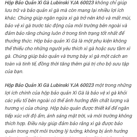
Hộp Bảo Quản Xì Gà Lubinski YJA 60023
không chỉ giúp
lưu trữ và bảo quản xì gà mà còn mang lại nhiều lợi ích
khác. Chúng giúp ngăn ngừa xì gà trở nên khô và mất mùi,
bảo vệ xì gà trước tác động của môi trường bên ngoài và
đảm bảo rằng chúng luôn ở trong tình trạng tốt nhất để
thưởng thức. Hộp bảo quản Xì Gà là một phụ kiện không
thể thiếu cho những người yêu thích xì gà hoặc sưu tầm xì
gà. Chúng giúp bảo quản và trưng bày xì gà một cách an
toàn và tinh tế, đồng thời tăng thêm giá trị cho bộ sưu tập
của bạn.
Hộp Bảo Quản Xì Gà Lubinski YJA 60023
một trong những
lợi ích chính của hộp bảo quản Xì Gà là bảo vệ xì gà khỏi
các yếu tố bên ngoài có thể ảnh hưởng đến chất lượng và
hương vị của chúng. Hộp bảo quản được thiết kế để ngăn
tiếp xúc với độ ẩm, ánh sáng mặt trời, và môi trường không
thích hợp. Điều này giúp đảm bảo rằng xì gà được bảo
quản trong một môi trường lý tưởng, không bị ảnh hưởng