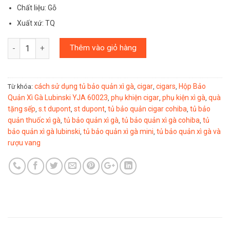
Chất liệu: Gỗ
Xuất xứ: TQ
Số lượng
Thêm vào giỏ hàng
cách sử dụng tủ bảo quản xì gà
cigar
cigars
Hộp Bảo
Từ khóa:
,
,
,
Quản Xì Gà Lubinski YJA 60023
phụ khiện cigar
phụ kiện xì gà
quà
,
,
,
tặng sếp
s.t dupont
st dupont
tủ bảo quản cigar cohiba
tủ bảo
,
,
,
,
quản thuốc xì gà
tủ bảo quản xì gà
tủ bảo quản xì gà cohiba
tủ
,
,
,
bảo quản xì gà lubinski
tủ bảo quản xì gà mini
tủ bảo quản xì gà và
,
,
rượu vang