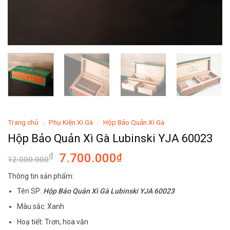
Trang chủ
Phụ Kiện Xì Gà
Hộp Bảo Quản Xì Gà
/
/
Hộp Bảo Quản Xì Gà Lubinski YJA 60023
7.700.000
₫
₫
12.000.000
Thông tin sản phẩm:
Tên SP:
Hộp Bảo Quản Xì Gà Lubinski YJA 60023
Màu sắc: Xanh
Hoạ tiết: Trơn, hoa văn