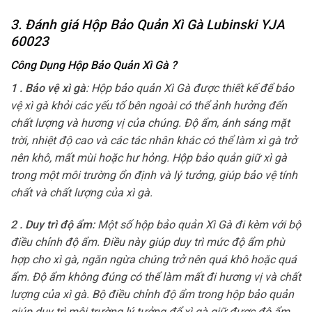
3. Đánh giá Hộp Bảo Quản Xì Gà Lubinski YJA
60023
Công Dụng Hộp Bảo Quản Xì Gà
?
1 . Bảo vệ xì gà
: Hộp bảo quản Xì Gà được thiết kế để bảo
vệ xì gà khỏi các yếu tố bên ngoài có thể ảnh hưởng đến
chất lượng và hương vị của chúng. Độ ẩm, ánh sáng mặt
trời, nhiệt độ cao và các tác nhân khác có thể làm xì gà trở
nên khô, mất mùi hoặc hư hỏng. Hộp bảo quản giữ xì gà
trong một môi trường ổn định và lý tưởng, giúp bảo vệ tính
chất và chất lượng của xì gà.
2 . Duy trì độ ẩm:
Một số hộp bảo quản Xì Gà đi kèm với bộ
điều chỉnh độ ẩm. Điều này giúp duy trì mức độ ẩm phù
hợp cho xì gà, ngăn ngừa chúng trở nên quá khô hoặc quá
ẩm. Độ ẩm không đúng có thể làm mất đi hương vị và chất
lượng của xì gà. Bộ điều chỉnh độ ẩm trong hộp bảo quản
giúp duy trì môi trường lý tưởng để xì gà giữ được độ ẩm