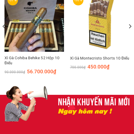
-37%
-36%
Xì Gà Cohiba Behike 52 Hộp 10
Xì Gà Montecristo Shorts 10 Điếu
Điếu
450.000
₫
700.000
₫
56.700.000
₫
90.000.000
₫