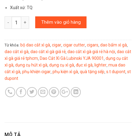
Xuất xứ: TQ
Số lượng
Thêm vào giỏ hàng
bộ dao cắt xì gà
cigar
cigar cutter
cigars
dao bấm xì gà
Từ khóa:
,
,
,
,
,
dao cắt xì gà
dao cắt xì gà giá rẻ
dao cắt xì gà giá rẻ hà nội
dao cắt
,
,
,
xì gà giá rẻ tphcm
Dao Cắt Xì Gà Lubinski YJA 90001
dụng cụ cắt
,
,
xì gà
dụng cụ hút xì gà
dụng cụ xì gà
đục xì gà
lighter
mua dao
,
,
,
,
,
cắt xì gà
phụ khiện cigar
phụ kiện xì gà
quà tặng sếp
s.t dupont
st
,
,
,
,
,
dupont
MÔ TẢ