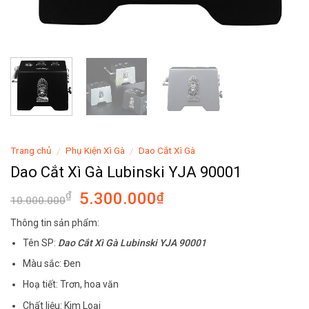
Trang chủ
Phụ Kiện Xì Gà
Dao Cắt Xì Gà
/
/
Dao Cắt Xì Gà Lubinski YJA 90001
5.300.000
₫
₫
10.000.000
Thông tin sản phẩm:
Tên SP:
Dao Cắt Xì Gà Lubinski YJA 90001
Màu sắc: Đen
Hoạ tiết: Trơn, hoa văn
Chất liệu: Kim Loại