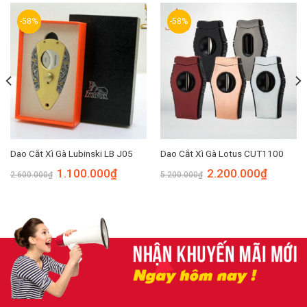
-58%
-58%
Dao Cắt Xì Gà Lubinski LB J05
Dao Cắt Xì Gà Lotus CUT1100
1.100.000
₫
2.200.000
₫
2.600.000
₫
5.200.000
₫