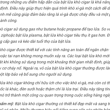
 trong những ưu điểm hấp dẫn của bật lửa khò cigar là khả năng
ịnh. Điều này giúp thực hiện quá trình khò xì-gà một cách dễ 
nh mẽ cũng giúp đảm bảo rằng lá xì-gà được cháy đều và một
hành công.
khò cigar sử dụng gas như butane hoặc propane để tạo lửa. So vớ
ziphoặc bật lửa plasma, bật lửa khò cigar tiêu thụ ít gas hơn. Đ
g cấp gas và kéo dài tuổi thọ của bật lửa.
 khò cigar được thiết kế với các tính năng an toàn để ngăn chặn 
ặc tai nạn không mong muốn xảy ra. Các loại bật lửa khò mới
ắt khi không sử dụng trong một khoảng thời gian nhất định, giú
y cơ cháy nổ. Ngoài ra, vỏ của bật lửa khò cigar thường được là
một lớp bảo vệ bổ sung cho người sử dụng.
 lửa khò cigar không chỉ hữu ích cho việc khò xì-gà, mà còn có 
ốc lá khác, đèn sưởi hoặc thậm chí là lửa trại. Điều này tăng tí
n nó trở thành một công cụ quan trọng trong cuộc sống hàng ngà
thẩm mỹ
: Bật lửa khò cigar thường có thiết kế đẹp mắt và sang tr
 cá nhân. Nhiều thương hiệu nổi tiếng cung cấp các phiên bản