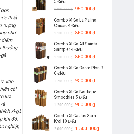
5 Điếu
950.000
₫
1.300.000
₫
ỉ đơn
ợc thiết
Combo Xì Gà La Palina
ểu tượng
Classic 4 Điếu
850.000
₫
nhau như
1.100.000
₫
u điểm
Combo Xì Gà All Saints
p thưởng
Sampler 4 Điếu
-gà.
850.000
₫
1.100.000
₫
Combo Xì Gà Oscar Plan B
6 Điếu
950.000
₫
lửa khò
1.200.000
₫
hiện cái
Combo Xì Gà Boutique
ệc lựa
Smoothies 5 Điếu
 và
900.000
₫
1.200.000
₫
hích xì-gà.
Combo Xì Gà Jas Sum
g khi đó,
Kral 10 Điếu
c nghiệt,
1.500.000
₫
2.000.000
₫