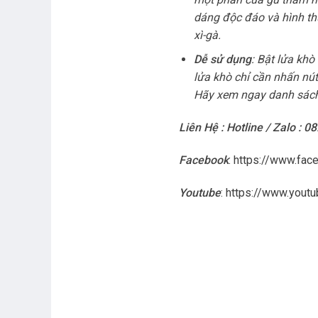
dáng độc đáo và hình thứ
xì-gà.
Dễ sử dụng
: Bật lửa khò
lửa khò chỉ cần nhấn nút
Hãy xem ngay danh sác
Liên Hệ : Hotline / Zalo : 0
Facebook
:
https://www.fac
Youtube
:
https://www.you