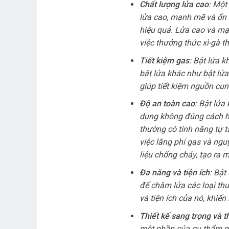
Chất lượng lửa cao
: Một
lửa cao, mạnh mẽ và ổn đ
hiệu quả. Lửa cao và mạ
việc thưởng thức xì-gà t
Tiết kiệm gas
: Bật lửa 
bật lửa khác như bật lửa 
giúp tiết kiệm nguồn cun
Độ an toàn cao
: Bật lửa
dụng không đúng cách ho
thường có tính năng tự t
việc lãng phí gas và ngu
liệu chống cháy, tạo ra 
Đa năng và tiện ích
: Bật
để châm lửa các loại thu
và tiện ích của nó, khiế
Thiết kế sang trọng và 
một phần của gu thẩm mỹ