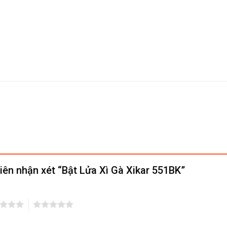
tiên nhận xét “Bật Lửa Xì Gà Xikar 551BK”
5