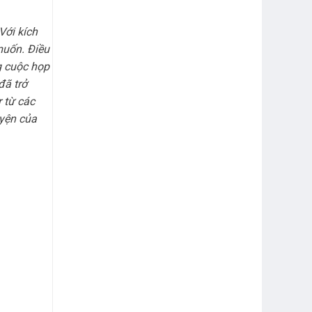
Với kích
muốn. Điều
g cuộc họp
đã trở
 từ các
uyện của