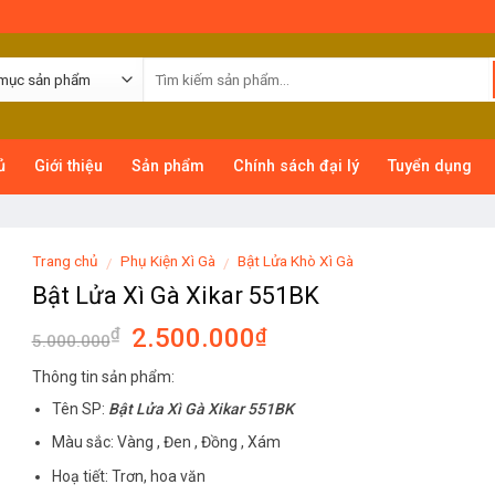
ủ
Giới thiệu
Sản phẩm
Chính sách đại lý
Tuyển dụng
Trang chủ
Phụ Kiện Xì Gà
Bật Lửa Khò Xì Gà
/
/
Bật Lửa Xì Gà Xikar 551BK
2.500.000
₫
₫
5.000.000
Thông tin sản phẩm:
Tên SP:
Bật Lửa Xì Gà Xikar 551BK
Màu sắc: Vàng , Đen , Đồng , Xám
Hoạ tiết: Trơn, hoa văn