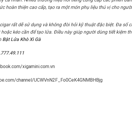
c hoàn thiện cao cấp, tạo ra một món phụ liệu thú vị cho ngườ
 cigar rất dễ sử dụng và không đòi hỏi kỹ thuật đặc biệt. Đa số c
 hoặc kéo cần để tạo lửa. Điều này giúp người dùng tiết kiệm thờ
h
Bật Lửa Khò Xì Gà
8.777.49.111
ebook.com/xigamini.com.vn
tube.com/channel/UCWVnN2F_Fo0CeK4GNMBHBjg