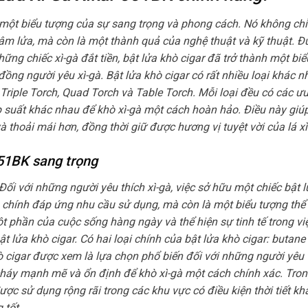
một biểu tượng của sự sang trọng và phong cách. Nó không ch
âm lửa, mà còn là một thành quả của nghệ thuật và kỹ thuật. Đư
hững chiếc xì-gà đắt tiền, bật lửa khò cigar đã trở thành một bi
đồng người yêu xì-gà. Bật lửa khò cigar có rất nhiều loại khác 
 Triple Torch, Quad Torch và Table Torch. Mỗi loại đều có các ư
áp suất khác nhau để khò xì-gà một cách hoàn hảo. Điều này giú
à thoải mái hơn, đồng thời giữ được hương vị tuyệt vời của lá xì
551BK sang trọng
Đối với những người yêu thích xì-gà, việc sở hữu một chiếc bật 
h chính đáp ứng nhu cầu sử dụng, mà còn là một biểu tượng thể 
t phần của cuộc sống hàng ngày và thể hiện sự tinh tế trong vi
t lửa khò cigar. Có hai loại chính của bật lửa khò cigar: butane
 cigar được xem là lựa chọn phổ biến đối với những người yêu t
cháy mạnh mẽ và ổn định để khò xì-gà một cách chính xác. Tron
ợc sử dụng rộng rãi trong các khu vực có điều kiện thời tiết khắ
 tốt.