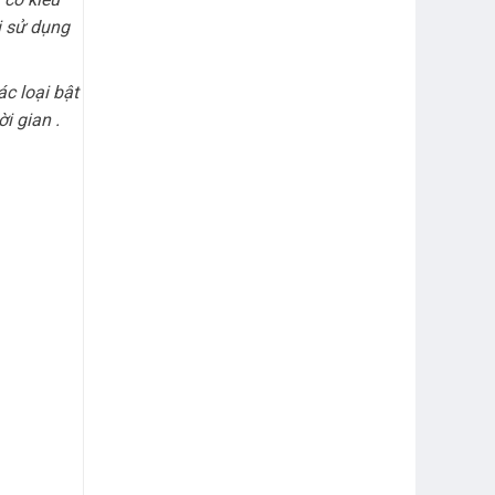
i sử dụng
ác loại bật
i gian .