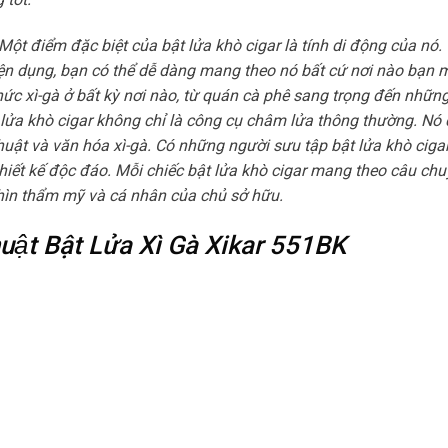
Một điểm đặc biệt của bật lửa khò cigar là tính di động của nó. 
tiện dụng, bạn có thể dễ dàng mang theo nó bất cứ nơi nào bạn 
ức xì-gà ở bất kỳ nơi nào, từ quán cà phê sang trọng đến nhữn
 lửa khò cigar không chỉ là công cụ châm lửa thông thường. Nó 
uật và văn hóa xì-gà. Có những người sưu tập bật lửa khò cigar
hiết kế độc đáo. Mỗi chiếc bật lửa khò cigar mang theo câu ch
nhìn thẩm mỹ và cá nhân của chủ sở hữu.
thuật Bật Lửa Xì Gà Xikar 551BK