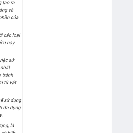
 tạo ra
dàng và
 phần của
i các loại
iều này
việc sử
 nhất
p tránh
m từ vật
thể sử dụng
nh đa dụng
y.
ọng, là
 có kiểu