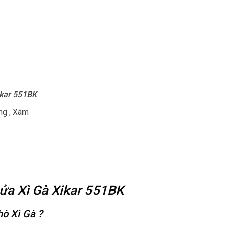
ikar 551BK
ng , Xám
Lửa Xì Gà Xikar 551BK
hò Xì Gà
?