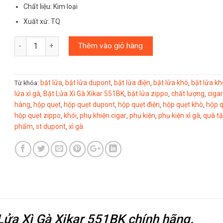
Chất liệu: Kim loại
Xuất xứ: TQ
Số lượng
Thêm vào giỏ hàng
bật lửa
bật lửa dupont
bật lửa điện
bật lửa khò
bật lửa kh
Từ khóa:
,
,
,
,
lửa xì gà
Bật Lửa Xì Gà Xikar 551BK
bật lửa zippo
chất lượng
cigar
,
,
,
,
hàng
hộp quẹt
hộp quẹt dupont
hộp quẹt điện
hộp quẹt khò
hộp q
,
,
,
,
,
hộp quẹt zippo
khói
phụ khiện cigar
phụ kiện
phụ kiện xì gà
quà t
,
,
,
,
,
phẩm
st dupont
xì gà
,
,
 Lửa Xì Gà Xikar 551BK
chính hãng.