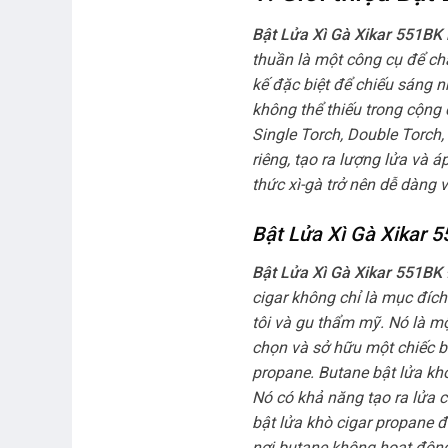
Bật Lửa Xì Gà Xikar 551BK
thuần là một công cụ để ch
kế đặc biệt để chiếu sáng n
không thể thiếu trong cộng 
Single Torch, Double Torch,
riêng, tạo ra lượng lửa và 
thức xì-gà trở nên dễ dàng v
Bật Lửa Xì Gà Xikar 
Bật Lửa Xì Gà Xikar 551BK
cigar không chỉ là mục đíc
tôi và gu thẩm mỹ. Nó là mộ
chọn và sở hữu một chiếc bậ
propane. Butane bật lửa khò
Nó có khả năng tạo ra lửa 
bật lửa khò cigar propane đư
nơi butane không hoạt động