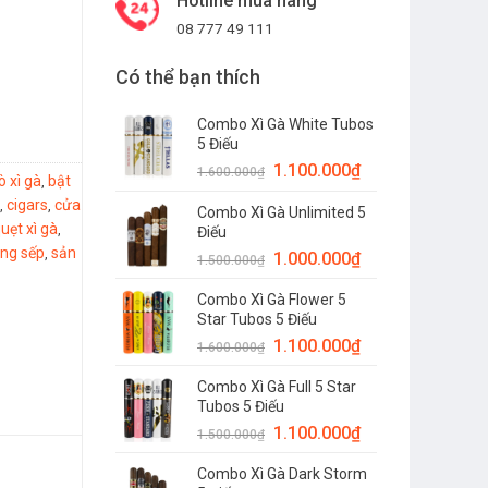
Hotline mua hàng
08 777 49 111
Có thể bạn thích
Combo Xì Gà White Tubos
5 Điếu
1.100.000
₫
1.600.000
₫
ò xì gà
bật
,
cigars
cửa
,
,
Combo Xì Gà Unlimited 5
uẹt xì gà
,
Điếu
ặng sếp
sản
,
1.000.000
₫
1.500.000
₫
Combo Xì Gà Flower 5
Star Tubos 5 Điếu
1.100.000
₫
1.600.000
₫
Combo Xì Gà Full 5 Star
Tubos 5 Điếu
1.100.000
₫
1.500.000
₫
Combo Xì Gà Dark Storm