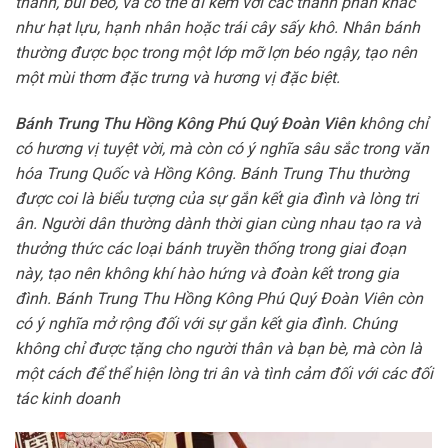
thanh, bùi béo, và có thể đi kèm với các thành phần khác
như hạt lựu, hạnh nhân hoặc trái cây sấy khô. Nhân bánh
thường được bọc trong một lớp mỡ lợn béo ngậy, tạo nên
một mùi thơm đặc trưng và hương vị đặc biệt.
Bánh Trung Thu Hồng Kông Phú Quý Đoàn Viên
không chỉ
có hương vị tuyệt vời, mà còn có ý nghĩa sâu sắc trong văn
hóa Trung Quốc và Hồng Kông. Bánh Trung Thu thường
được coi là biểu tượng của sự gắn kết gia đình và lòng tri
ân. Người dân thường dành thời gian cùng nhau tạo ra và
thưởng thức các loại bánh truyền thống trong giai đoạn
này, tạo nên không khí hào hứng và đoàn kết trong gia
đình. Bánh Trung Thu Hồng Kông Phú Quý Đoàn Viên còn
có ý nghĩa mở rộng đối với sự gắn kết gia đình. Chúng
không chỉ được tặng cho người thân và bạn bè, mà còn là
một cách để thể hiện lòng tri ân và tình cảm đối với các đối
tác kinh doanh