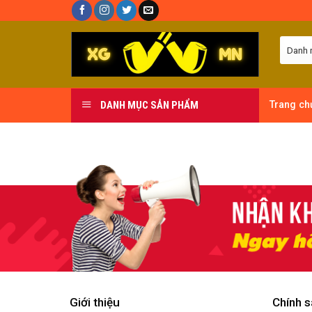
Skip
to
content
DANH MỤC SẢN PHẨM
Trang ch
Giới thiệu
Chính s