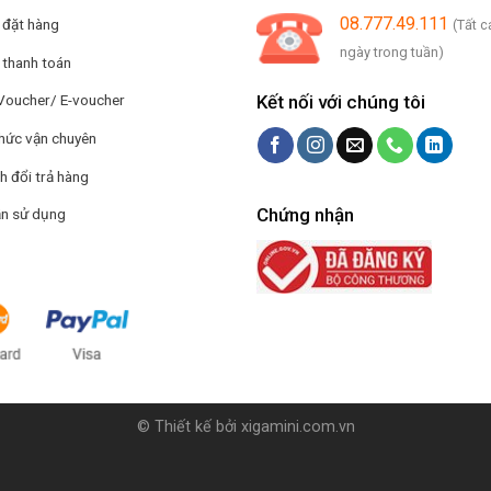
08.777.49.111
 đặt hàng
(Tất c
ngày trong tuần)
 thanh toán
Kết nối với chúng tôi
Voucher/ E-voucher
hức vận chuyên
h đổi trả hàng
Chứng nhận
n sử dụng
© Thiết kế bởi
xigamini.com.vn